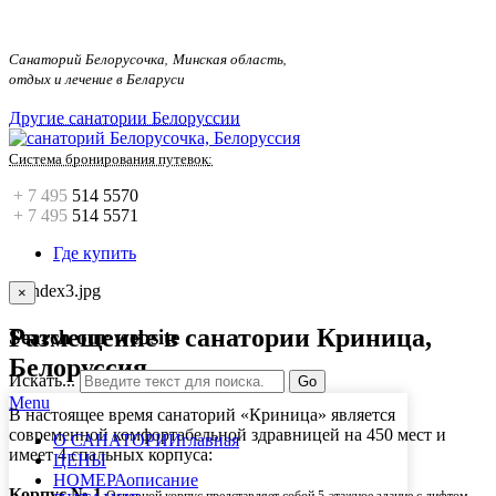
Санаторий Белорусочка, Минская область,
отдых и лечение в Беларуси
Другие санатории Белоруссии
Система бронирования путевок
:
+ 7 495
514 5570
+ 7 495
514 5571
Где купить
×
Размещение в санатории Криница,
Search our website
Белоруссия
Искать...
Go
Menu
В настоящее время санаторий «Криница» является
современной комфортабельной здравницей на 450 мест и
О САНАТОРИИ
главная
имеет 4 спальных корпуса:
ЦЕНЫ
НОМЕРА
описание
Корпус № 1
Основной корпус представляет собой 5-этажное здание с лифтом.