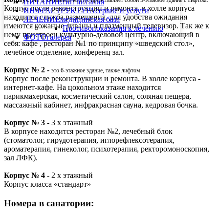
ПИТАНИЕ
тип питания
Корпус после реконструкции и ремонта, в холле корпуса
ИНФРАСТРУКТУРА
сервис и услуги
находится служба размещения, для удобства ожидания
ЛЕЧЕНИЕ
медицинская база
имеются кожаные диваны и плазменный телевизор. Так же к
Противопоказания к лечению
нему пристроен культурно-деловой центр, включающий в
ФОТО
галерея
себя: кафе , ресторан №1 по принципу «шведский стол»,
лечебное отделение, конференц зал.
Корпус № 2 -
это 6-этажное здание, также лифтом
Корпус после реконструкции и ремонта. В холле корпуса -
интернет-кафе. На цокольном этаже находится
парикмахерская, косметический салон, соляная пещера,
массажный кабинет, инфракрасная сауна, кедровая бочка.
Корпус № 3 -
3 х этажный
В корпусе находится ресторан №2, лечебный блок
(стоматолог, гирудотерапия, иглорефлексотерапия,
ароматерапия, гинеколог, психотерапия, ректоромоноскопия,
зал ЛФК).
Корпус № 4 -
2 х этажный
Корпус класса «стандарт»
Номера в санатории: