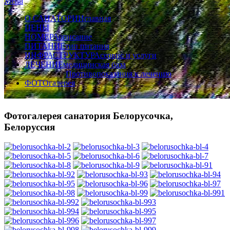
Menu
О САНАТОРИИ
главная
ЦЕНЫ
НОМЕРА
описание
ПИТАНИЕ
тип питания
ИНФРАСТРУКТУРА
сервис и услуги
ЛЕЧЕНИЕ
медицинская база
Противопоказания к лечению
ФОТО
галерея
Фотогалерея санатория Белорусочка,
Белоруссия