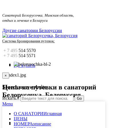
Санаторий Белорусочка, Минская область,
отдых и лечение в Беларуси
Другие санатории Белоруссии
Система бронирования путевок
:
+ 7 495
514 5570
+ 7 495
514 5571
Где купить
×
Цены на путевки в санаторий
Search our website
Белорусочка, Белоруссия
Искать...
Go
Menu
О САНАТОРИИ
главная
ЦЕНЫ
НОМЕРА
описание